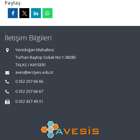
Paylaş
İletişim Bilgileri
Yenidoğan Mahallesi
Turhan Baytop Sokak No:1 38280
TALAS / KAYSERİ
aves@erciyes.edu.tr
0 352 207 66 66
0 352 207 66 67
0 352 437 49 31