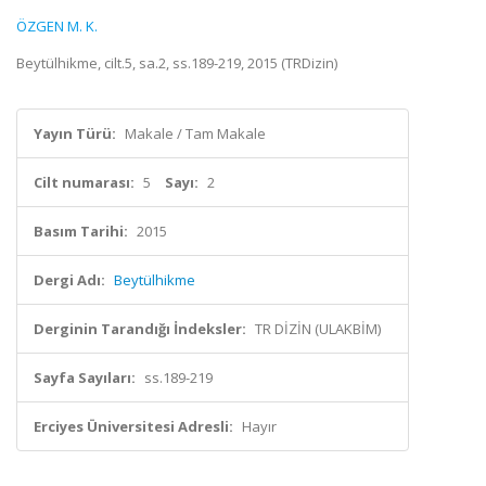
ÖZGEN M. K.
Beytülhikme, cilt.5, sa.2, ss.189-219, 2015 (TRDizin)
Yayın Türü:
Makale / Tam Makale
Cilt numarası:
5
Sayı:
2
Basım Tarihi:
2015
Dergi Adı:
Beytülhikme
Derginin Tarandığı İndeksler:
TR DİZİN (ULAKBİM)
Sayfa Sayıları:
ss.189-219
Erciyes Üniversitesi Adresli:
Hayır