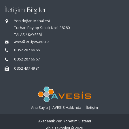
İletişim Bilgileri
Yenidoğan Mahallesi
Turhan Baytop Sokak No:1 38280
TALAS / KAYSERİ
aves@erciyes.edu.tr
0 352 207 66 66
0 352 207 66 67
0 352 437 49 31
Ana Sayfa
|
AVESİS Hakkında
|
İletişim
Akademik Veri Yönetim Sistemi
Abis Teknoloji
© 2026