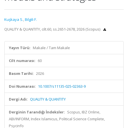
Kuşkaya S.
,
Bilgili F.
QUALITY & QUANTITY, cilt.60, ss.2651-2678, 2026 (Scopus)
Yayın Türü:
Makale / Tam Makale
Cilt numarası:
60
Basım Tarihi:
2026
Doi Numarası:
10.1007/s11135-025-02363-9
Dergi Adı:
QUALITY & QUANTITY
Derginin Tarandığı İndeksler:
Scopus, IBZ Online,
ABI/INFORM, Index Islamicus, Political Science Complete,
Psycinfo