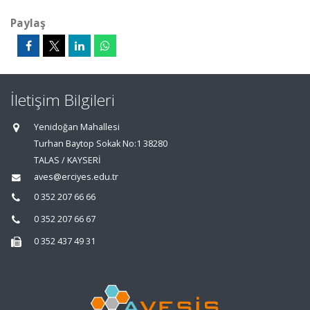
Paylaş
İletişim Bilgileri
Yenidoğan Mahallesi
Turhan Baytop Sokak No:1 38280
TALAS / KAYSERİ
aves@erciyes.edu.tr
0 352 207 66 66
0 352 207 66 67
0 352 437 49 31