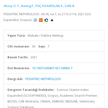
Aksoy O. Y.
,
Bastug F.
,
PAÇ KISAARSLAN A.
,
Celik B.
PEDIATRIC NEPHROLOGY, cilt.36, sa.7, ss.2113-2114, 2021 (SCI-
Expanded, Scopus)
Yayın Türü:
Makale / Editöre Mektup
Cilt numarası:
36
Sayı:
7
Basım Tarihi:
2021
Doi Numarası:
10.1007/s00467-021-04963-7
Dergi Adı:
PEDIATRIC NEPHROLOGY
Derginin Tarandığı İndeksler:
Science Citation Index
Expanded (SCI-EXPANDED), Scopus, Academic Search Premier,
BIOSIS, CAB Abstracts, CINAHL, EMBASE, MEDLINE, Veterinary
Science Database