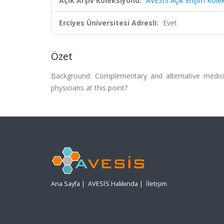
Açık Arşiv Koleksiyonu:
AVESİS Açık Erişim Kole
Erciyes Üniversitesi Adresli:
Evet
Özet
Background: Complementary and alternative medicin
physicians at this point?
Ana Sayfa
|
AVESİS Hakkında
|
İletişim