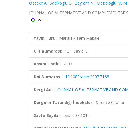
Ozcakir A.
,
Sadikoglu G.
,
Bayram N.
,
Mazicioglu M. M.
JOURNAL OF ALTERNATIVE AND COMPLEMENTARY MEDIC
Yayın Türü:
Makale / Tam Makale
Cilt numarası:
13
Sayı:
9
Basım Tarihi:
2007
Doi Numarası:
10.1089/acm.2007.7168
Dergi Adı:
JOURNAL OF ALTERNATIVE AND CO
Derginin Tarandığı İndeksler:
Science Citation
Sayfa Sayıları:
ss.1007-1010