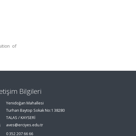
ition of
letişim Bilgileri
Yenidoğan Mahallesi
Turhan Baytop Sokak No:1 38280
TALAS / KAYSERİ
aves@erciyes.edu.tr
0 352 207 66 66