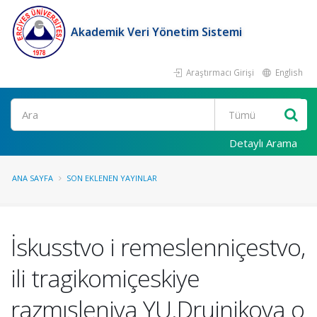
Akademik Veri Yönetim Sistemi
Araştırmacı Girişi
English
Ara
Detaylı Arama
ANA SAYFA
SON EKLENEN YAYINLAR
İskusstvo i remeslenniçestvo,
ili tragikomiçeskiye
razmışleniya YU.Drujnikova o