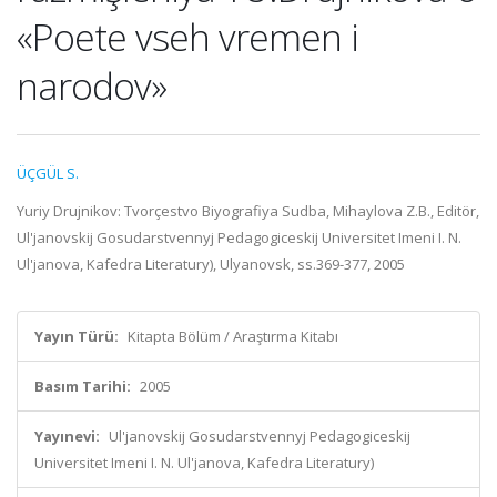
«Poete vseh vremen i
narodov»
ÜÇGÜL S.
Yuriy Drujnikov: Tvorçestvo Biyografiya Sudba, Mihaylova Z.B., Editör,
Ul'janovskij Gosudarstvennyj Pedagogiceskij Universitet Imeni I. N.
Ul'janova, Kafedra Literatury), Ulyanovsk, ss.369-377, 2005
Yayın Türü:
Kitapta Bölüm / Araştırma Kitabı
Basım Tarihi:
2005
Yayınevi:
Ul'janovskij Gosudarstvennyj Pedagogiceskij
Universitet Imeni I. N. Ul'janova, Kafedra Literatury)