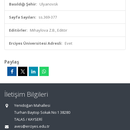
Basıldığı Şehir:
Ulyanovsk
Sayfa Sayıları:
ss.369-377
Editörler:
Mihaylova Z.B., Editör
Erciyes Üniversitesi Adresli:
Evet
Paylaş
İletişim Bilgileri
Yenidoğan Mahallesi
Turhan Baytop Sokak No:1 38280
TALAS / KAYSERİ
aves@erciyes.edu.tr