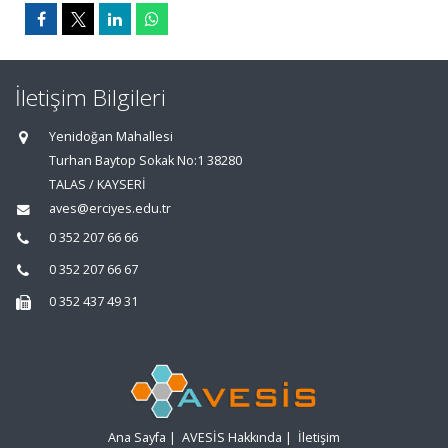
İletişim Bilgileri
Yenidoğan Mahallesi
Turhan Baytop Sokak No:1 38280
TALAS / KAYSERİ
aves@erciyes.edu.tr
0 352 207 66 66
0 352 207 66 67
0 352 437 49 31
Ana Sayfa
|
AVESİS Hakkında
|
İletişim