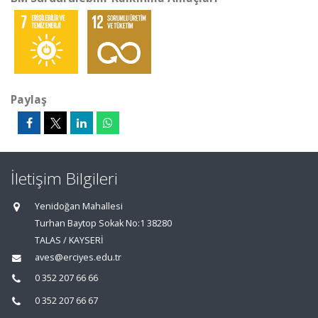
Paylaş
İletişim Bilgileri
Yenidoğan Mahallesi
Turhan Baytop Sokak No:1 38280
TALAS / KAYSERİ
aves@erciyes.edu.tr
0 352 207 66 66
0 352 207 66 67