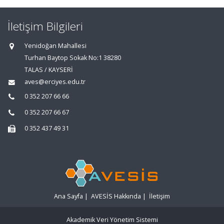
İletişim Bilgileri
Yenidoğan Mahallesi
Turhan Baytop Sokak No:1 38280
TALAS / KAYSERİ
aves@erciyes.edu.tr
0 352 207 66 66
0 352 207 66 67
0 352 437 49 31
Ana Sayfa
|
AVESİS Hakkında
|
İletişim
Akademik Veri Yönetim Sistemi