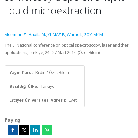
liquid microextraction
Alothman Z.
,
Habila M.
,
YILMAZ E.
,
Warad I.
,
SOYLAK M.
The 5. National conference on optical spectroscopy, laser and their
applications, Türkiye, 24 - 27 Mart 2014, (Özet Bildiri)
Yayın Türü:
Bildiri / Özet Bildiri
Basıldığı Ülke:
Türkiye
Erciyes Üniversitesi Adresli:
Evet
Paylaş