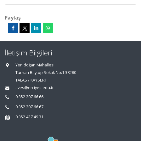
Paylaş
İletişim Bilgileri
Yenidoğan Mahallesi
Turhan Baytop Sokak No:1 38280
TALAS / KAYSERİ
aves@erciyes.edu.tr
0 352 207 66 66
0 352 207 66 67
0 352 437 49 31