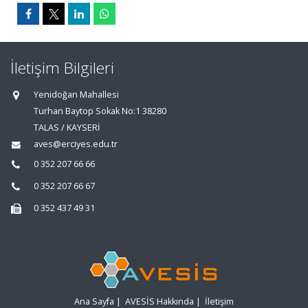
İletişim Bilgileri
Yenidoğan Mahallesi
Turhan Baytop Sokak No:1 38280
TALAS / KAYSERİ
aves@erciyes.edu.tr
0 352 207 66 66
0 352 207 66 67
0 352 437 49 31
Ana Sayfa
|
AVESİS Hakkında
|
İletişim