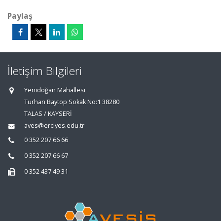
Paylaş
İletişim Bilgileri
Yenidoğan Mahallesi
Turhan Baytop Sokak No:1 38280
TALAS / KAYSERİ
aves@erciyes.edu.tr
0 352 207 66 66
0 352 207 66 67
0 352 437 49 31