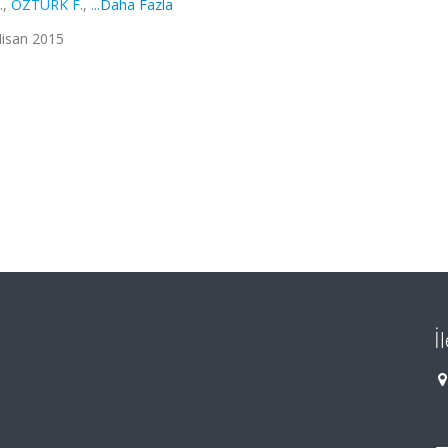
.
,
ÖZTÜRK F.
,
...Daha Fazla
Nisan 2015
İ