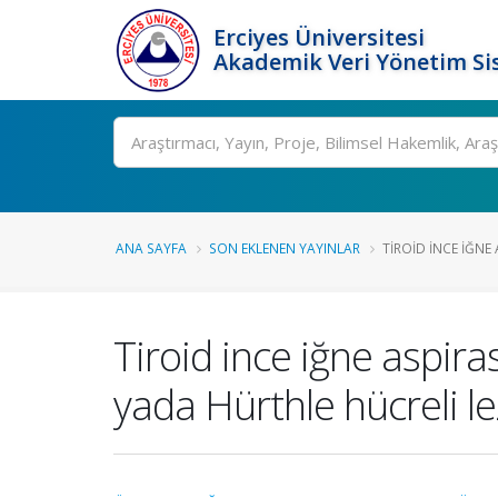
Erciyes Üniversitesi
Akademik Veri Yönetim Si
Ara
ANA SAYFA
SON EKLENEN YAYINLAR
TIROID INCE IĞNE
Tiroid ince iğne aspira
yada Hürthle hücreli le