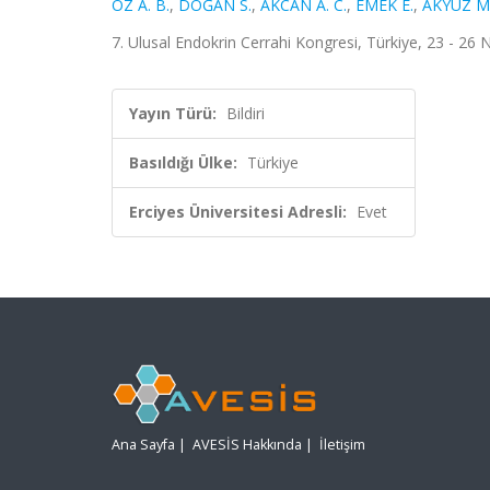
ÖZ A. B.
,
DOĞAN S.
,
AKCAN A. C.
,
EMEK E.
,
AKYÜZ M
7. Ulusal Endokrin Cerrahi Kongresi, Türkiye, 23 - 26 
Yayın Türü:
Bildiri
Basıldığı Ülke:
Türkiye
Erciyes Üniversitesi Adresli:
Evet
Ana Sayfa
|
AVESİS Hakkında
|
İletişim