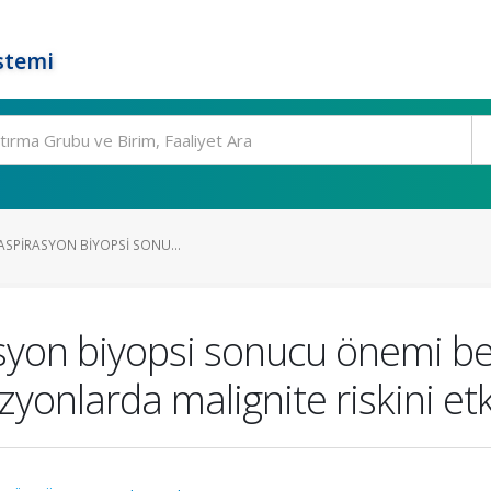
stemi
 ASPIRASYON BIYOPSI SONU...
syon biyopsi sonucu önemi beli
zyonlarda malignite riskini etk