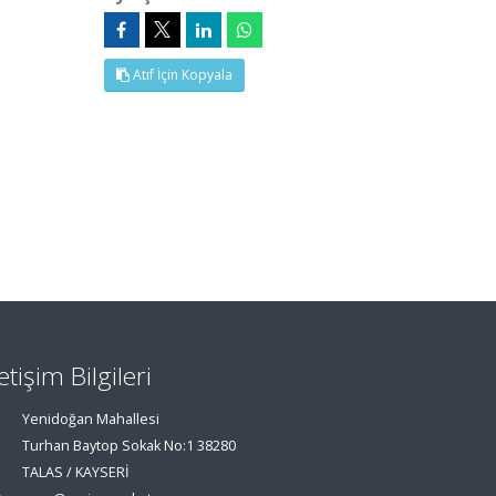
Atıf İçin Kopyala
letişim Bilgileri
Yenidoğan Mahallesi
Turhan Baytop Sokak No:1 38280
TALAS / KAYSERİ