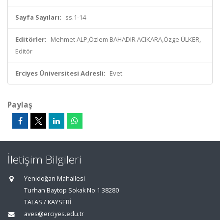
Sayfa Sayıları:
ss.1-14
Editörler:
Mehmet ALP,Özlem BAHADIR ACIKARA,Özge ÜLKER,
Editör
Erciyes Üniversitesi Adresli:
Evet
Paylaş
İletişim Bilgileri
Yenidoğan Mahallesi
Turhan Baytop Sokak No:1 38280
TALAS / KAYSERİ
aves@erciyes.edu.tr