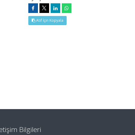
Atıf İçin Kopyala
letişim Bilgileri