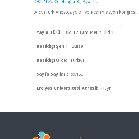
TOSUN Z.
,
Çelebioğlu B.
,
Aypar Ü.
TARK (Türk Anesteziyoloji ve Reanimasyon kongresi), B
Yayın Türü:
Bildiri / Tam Metin Bildiri
Basıldığı Şehir:
Bursa
Basıldığı Ülke:
Türkiye
Sayfa Sayıları:
ss.153
Erciyes Üniversitesi Adresli:
Hayır