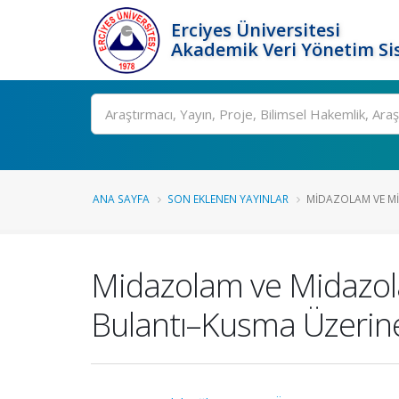
Erciyes Üniversitesi
Akademik Veri Yönetim Si
Ara
ANA SAYFA
SON EKLENEN YAYINLAR
MIDAZOLAM VE M
Midazolam ve Midazo
Bulantı–Kusma Üzerine