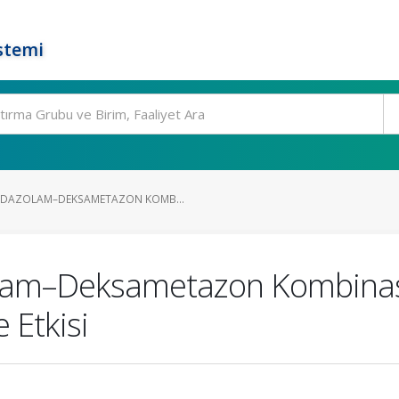
stemi
IDAZOLAM–DEKSAMETAZON KOMB...
lam–Deksametazon Kombinas
 Etkisi