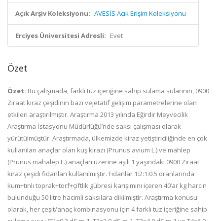
Açık Arşiv Koleksiyonu:
AVESİS Açık Erişim Koleksiyonu
Erciyes Üniversitesi Adresli:
Evet
Özet
Özet:
Bu çalışmada, farklı tuz içeriğine sahip sulama sularının, 0900
Ziraat kiraz çeşidinin bazı vejetatif gelişim parametrelerine olan
etkileri araştırılmıştır. Araştırma 2013 yılında Eğirdir Meyvecilik
Araştırma İstasyonu Müdürlüğü’nde saksı çalışması olarak
yürütülmüştür. Araştırmada, ülkemizde kiraz yetiştiriciliğinde en çok
kullanılan anaçlar olan kuş kirazı (Prunus avium L.) ve mahlep
(Prunus mahalep L.) anaçları üzerine aşılı 1 yaşındaki 0900 Ziraat
kiraz çeşidi fidanları kullanılmıştır. Fidanlar 1:2:1:0.5 oranlarında
kum+tınlı toprak+torf+çiftlik gübresi karışımını içeren 40’ar kg harcın
bulunduğu 50 litre hacimli saksılara dikilmiştir. Araştırma konusu
olarak, her çeşit/anaç kombinasyonu için 4 farklı tuz içeriğine sahip