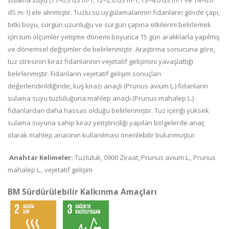
sulama suyu (T1=0.3 dS m-1, T2=2.0 dS m-1, T3=4.0 dS m-1 ve T4=6.0
dS m-1) ele alınmıştır. Tuzlu su uygulamalarının fidanların gövde çapı,
bitki boyu, sürgün uzunluğu ve sürgün çapına etkilerini belirlemek
için tüm ölçümler yetişme dönemi boyunca 15 gün aralıklarla yapılmış
ve dönemsel değişimler de belirlenmiştir. Araştırma sonucuna göre,
tuz stresinin kiraz fidanlarının vejetatif gelişimini yavaşlattığı
belirlenmiştir. Fidanların vejetatif gelişim sonuçları
değerlendirildiğinde, kuş kirazı anaçlı (Prunus avium L.) fidanların
sulama suyu tuzluluğuna mahlep anaçlı (Prunus mahalep L.)
fidanlardan daha hassas olduğu belirlenmiştir. Tuz içeriği yüksek
sulama suyuna sahip kiraz yetiştiriciliği yapılan bölgelerde anaç
olarak mahlep anacının kullanılması önerilebilir bulunmuştur.
Anahtar Kelimeler:
Tuzluluk, 0900 Ziraat, Prunus avium L., Prunus
mahalep L., vejetatif gelişim
BM Sürdürülebilir Kalkınma Amaçları