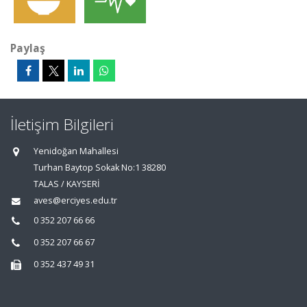
Paylaş
İletişim Bilgileri
Yenidoğan Mahallesi
Turhan Baytop Sokak No:1 38280
TALAS / KAYSERİ
aves@erciyes.edu.tr
0 352 207 66 66
0 352 207 66 67
0 352 437 49 31