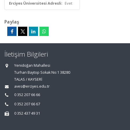
Erciyes Üniversitesi Adresli:
Evet
Paylaş
İletişim Bilgileri
Yenidoğan Mahallesi
Turhan Baytop Sokak No:1 38280
TALAS / KAYSERİ
aves@erciyes.edu.tr
0 352 207 66 66
0 352 207 66 67
0 352 437 49 31