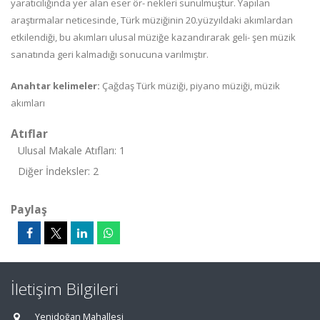
yaratıcılığında yer alan eser ör-
nekleri
sunulmuştur.
Yapılan
araştırmalar
neticesinde,
Türk
müziğinin
20.yüzyıldaki akımlardan
etkilendiği, bu akımları ulusal müziğe kazandırarak geli-
şen
müzik
sanatında
geri
kalmadığı sonucuna varılmıştır.
Anahtar
kelimeler:
Çağdaş
Türk
müziği,
piyano
müziği,
müzik
akımları
Atıflar
Ulusal Makale Atıfları: 1
Diğer İndeksler: 2
Paylaş
İletişim Bilgileri
Yenidoğan Mahallesi