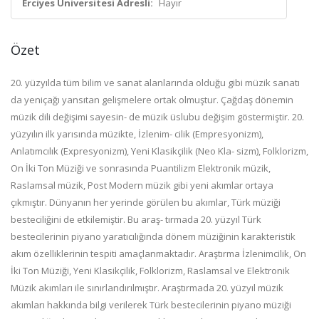
Erciyes Üniversitesi Adresli:
Hayır
Özet
20. yüzyılda tüm bilim ve sanat alanlarında olduğu gibi müzik sanatı
da yeniçağı
yansıtan gelişmelere ortak olmuştur. Çağdaş dönemin
müzik dili değişimi sayesin-
de müzik üslubu değişim göstermiştir. 20.
yüzyılın ilk yarısında müzikte, İzlenim-
cilik (Empresyonizm),
Anlatımcılık (Expresyonizm), Yeni Klasikçilik (Neo Kla-
sizm), Folklorizm,
On İki Ton Müziği ve sonrasında Puantilizm Elektronik müzik,
Raslamsal müzik, Post Modern müzik gibi yeni akımlar ortaya
çıkmıştır. Dünyanın
her yerinde görülen bu akımlar, Türk müziği
besteciliğini de etkilemiştir. Bu araş-
tırmada 20. yüzyıl Türk
bestecilerinin piyano yaratıcılığında dönem müziğinin karakteristik
akım özelliklerinin tespiti amaçlanmaktadır. Araştırma İzlenimcilik, On
İki
Ton Müziği,
Yeni Klasikçilik,
Folklorizm,
Raslamsal
ve
Elektronik
Müzik
akımları ile sınırlandırılmıştır. Araştırmada 20. yüzyıl müzik
akımları hakkında
bilgi verilerek Türk bestecilerinin piyano müziği