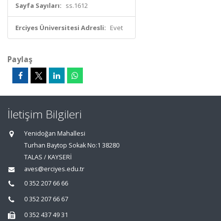
Sayfa Sayıları:
ss.1612
Erciyes Üniversitesi Adresli:
Evet
Paylaş
İletişim Bilgileri
Yenidoğan Mahallesi
Turhan Baytop Sokak No:1 38280
TALAS / KAYSERİ
aves@erciyes.edu.tr
0 352 207 66 66
0 352 207 66 67
0 352 437 49 31