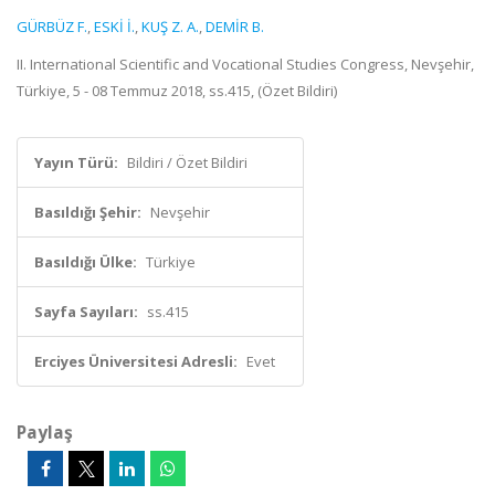
GÜRBÜZ F.
,
ESKİ İ.
,
KUŞ Z. A.
,
DEMİR B.
II. International Scientific and Vocational Studies Congress, Nevşehir,
Türkiye, 5 - 08 Temmuz 2018, ss.415, (Özet Bildiri)
Yayın Türü:
Bildiri / Özet Bildiri
Basıldığı Şehir:
Nevşehir
Basıldığı Ülke:
Türkiye
Sayfa Sayıları:
ss.415
Erciyes Üniversitesi Adresli:
Evet
Paylaş