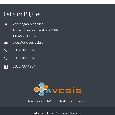
İletişim Bilgileri
Yenidoğan Mahallesi
Turhan Baytop Sokak No:1 38280
TALAS / KAYSERİ
aves@erciyes.edu.tr
0 352 207 66 66
0 352 207 66 67
0 352 437 49 31
Ana Sayfa
|
AVESİS Hakkında
|
İletişim
Akademik Veri Yönetim Sistemi