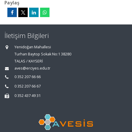
Paylaş
İletişim Bilgileri
Yenidoğan Mahallesi
Turhan Baytop Sokak No:1 38280
TALAS / KAYSERİ
aves@erciyes.edu.tr
0 352 207 66 66
0 352 207 66 67
0 352 437 49 31