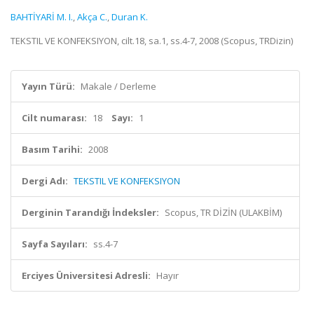
BAHTİYARİ M. I.
,
Akça C.
,
Duran K.
TEKSTIL VE KONFEKSIYON, cilt.18, sa.1, ss.4-7, 2008 (Scopus, TRDizin)
Yayın Türü:
Makale / Derleme
Cilt numarası:
18
Sayı:
1
Basım Tarihi:
2008
Dergi Adı:
TEKSTIL VE KONFEKSIYON
Derginin Tarandığı İndeksler:
Scopus, TR DİZİN (ULAKBİM)
Sayfa Sayıları:
ss.4-7
Erciyes Üniversitesi Adresli:
Hayır