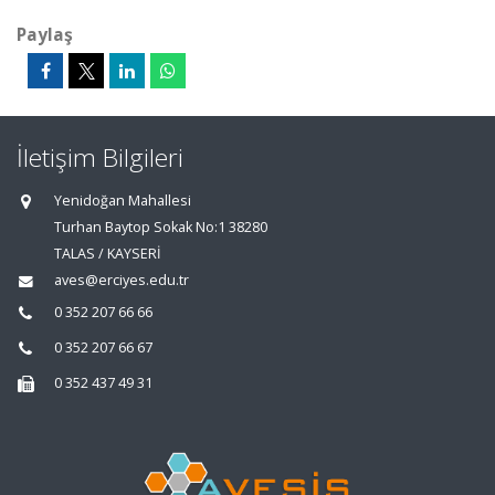
Paylaş
İletişim Bilgileri
Yenidoğan Mahallesi
Turhan Baytop Sokak No:1 38280
TALAS / KAYSERİ
aves@erciyes.edu.tr
0 352 207 66 66
0 352 207 66 67
0 352 437 49 31