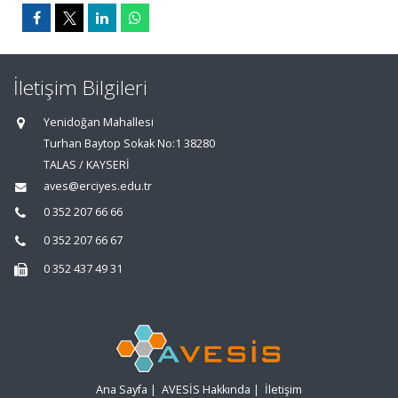
İletişim Bilgileri
Yenidoğan Mahallesi
Turhan Baytop Sokak No:1 38280
TALAS / KAYSERİ
aves@erciyes.edu.tr
0 352 207 66 66
0 352 207 66 67
0 352 437 49 31
Ana Sayfa
|
AVESİS Hakkında
|
İletişim