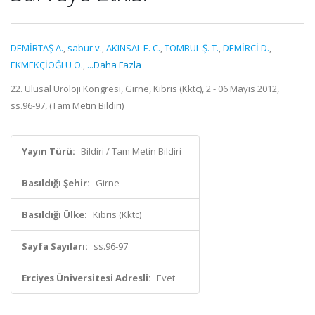
DEMİRTAŞ A.
,
sabur v.
,
AKINSAL E. C.
,
TOMBUL Ş. T.
,
DEMİRCİ D.
,
EKMEKÇİOĞLU O.
,
...Daha Fazla
22. Ulusal Üroloji Kongresi, Girne, Kıbrıs (Kktc), 2 - 06 Mayıs 2012,
ss.96-97, (Tam Metin Bildiri)
Yayın Türü:
Bildiri / Tam Metin Bildiri
Basıldığı Şehir:
Girne
Basıldığı Ülke:
Kıbrıs (Kktc)
Sayfa Sayıları:
ss.96-97
Erciyes Üniversitesi Adresli:
Evet