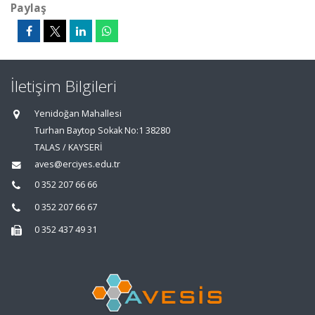
Paylaş
İletişim Bilgileri
Yenidoğan Mahallesi
Turhan Baytop Sokak No:1 38280
TALAS / KAYSERİ
aves@erciyes.edu.tr
0 352 207 66 66
0 352 207 66 67
0 352 437 49 31