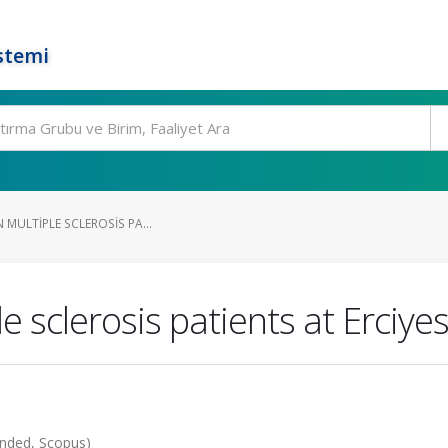
stemi
N MULTIPLE SCLEROSIS PA...
ple sclerosis patients at Erciye
anded, Scopus)