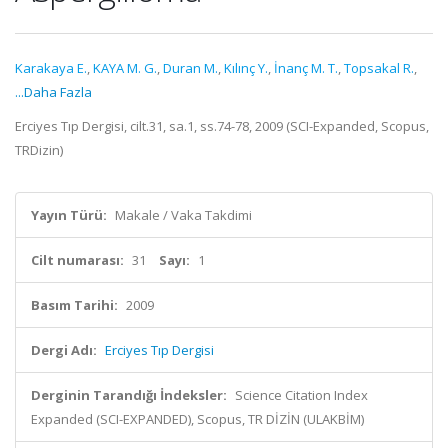
Karakaya E.
,
KAYA M. G.
,
Duran M.
,
Kılınç Y.
,
İnanç M. T.
,
Topsakal R.
,
...Daha Fazla
Erciyes Tıp Dergisi, cilt.31, sa.1, ss.74-78, 2009 (SCI-Expanded, Scopus,
TRDizin)
Yayın Türü:
Makale / Vaka Takdimi
Cilt numarası:
31
Sayı:
1
Basım Tarihi:
2009
Dergi Adı:
Erciyes Tıp Dergisi
Derginin Tarandığı İndeksler:
Science Citation Index
Expanded (SCI-EXPANDED), Scopus, TR DİZİN (ULAKBİM)