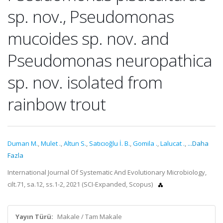
sp. nov., Pseudomonas
mucoides sp. nov. and
Pseudomonas neuropathica
sp. nov. isolated from
rainbow trout
Duman M.
,
Mulet .
,
Altun S.
,
Satıcıoğlu İ. B.
,
Gomila .
,
Lalucat .
,
...Daha
Fazla
International Journal Of Systematic And Evolutionary Microbiology,
cilt.71, sa.12, ss.1-2, 2021 (SCI-Expanded, Scopus)
Yayın Türü:
Makale / Tam Makale