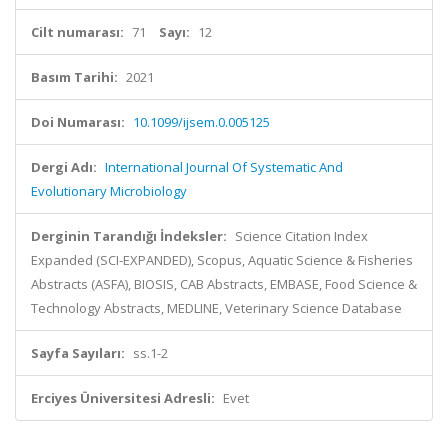
Cilt numarası:
71
Sayı:
12
Basım Tarihi:
2021
Doi Numarası:
10.1099/ijsem.0.005125
Dergi Adı:
International Journal Of Systematic And
Evolutionary Microbiology
Derginin Tarandığı İndeksler:
Science Citation Index
Expanded (SCI-EXPANDED), Scopus, Aquatic Science & Fisheries
Abstracts (ASFA), BIOSIS, CAB Abstracts, EMBASE, Food Science &
Technology Abstracts, MEDLINE, Veterinary Science Database
Sayfa Sayıları:
ss.1-2
Erciyes Üniversitesi Adresli:
Evet