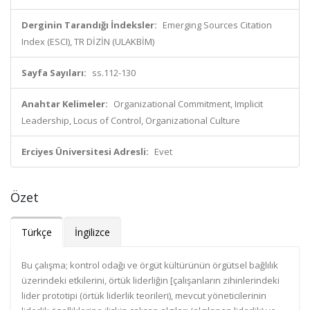
Derginin Tarandığı İndeksler:
Emerging Sources Citation
Index (ESCI), TR DİZİN (ULAKBİM)
Sayfa Sayıları:
ss.112-130
Anahtar Kelimeler:
Organizational Commitment, Implicit
Leadership, Locus of Control, Organizational Culture
Erciyes Üniversitesi Adresli:
Evet
Özet
Türkçe
İngilizce
Bu çalışma; kontrol odağı ve örgüt kültürünün örgütsel bağlılık
üzerindeki etkilerini, örtük liderliğin [çalışanların zihinlerindeki
lider prototipi (örtük liderlik teorileri), mevcut yöneticilerinin