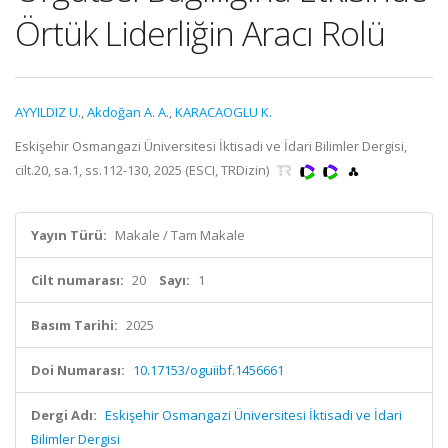
Örtük Liderliğin Aracı Rolü
AYYILDIZ U.
,
Akdoğan A. A.
,
KARACAOGLU K.
Eskişehir Osmangazi Üniversitesi İktisadi ve İdari Bilimler Dergisi,
cilt.20, sa.1, ss.112-130, 2025 (ESCI, TRDizin)
Yayın Türü:
Makale / Tam Makale
Cilt numarası:
20
Sayı:
1
Basım Tarihi:
2025
Doi Numarası:
10.17153/oguiibf.1456661
Dergi Adı:
Eskişehir Osmangazi Üniversitesi İktisadi ve İdari
Bilimler Dergisi