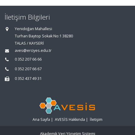
İletişim Bilgileri
Yenidoğan Mahallesi
Turhan Baytop Sokak No:1 38280
TALAS / KAYSERİ
aves@erciyes.edu.tr
0 352 207 66 66
0 352 207 66 67
0 352 437 49 31
Ana Sayfa
|
AVESİS Hakkında
|
İletişim
Akademik Veri Yönetim Sistemi