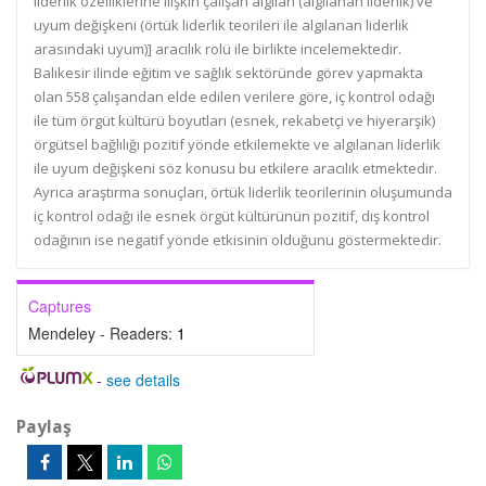
liderlik özelliklerine ilişkin çalışan algıları (algılanan liderlik) ve
uyum değişkeni (örtük liderlik teorileri ile algılanan liderlik
arasındaki uyum)] aracılık rolü ile birlikte incelemektedir.
Balıkesir ilinde eğitim ve sağlık sektöründe görev yapmakta
olan 558 çalışandan elde edilen verilere göre, iç kontrol odağı
ile tüm örgüt kültürü boyutları (esnek, rekabetçi ve hiyerarşik)
örgütsel bağlılığı pozitif yönde etkilemekte ve algılanan liderlik
ile uyum değişkeni söz konusu bu etkilere aracılık etmektedir.
Ayrıca araştırma sonuçları, örtük liderlik teorilerinin oluşumunda
iç kontrol odağı ile esnek örgüt kültürünün pozitif, dış kontrol
odağının ise negatif yönde etkisinin olduğunu göstermektedir.
Captures
Mendeley - Readers:
1
-
see details
Paylaş