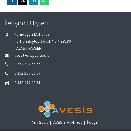
İletişim Bilgileri
Yenidoğan Mahallesi
Turhan Baytop Sokak No:1 38280
TALAS / KAYSERİ
aves@erciyes.edu.tr
0 352 207 66 66
0 352 207 66 67
0 352 437 49 31
Ana Sayfa
|
AVESİS Hakkında
|
İletişim