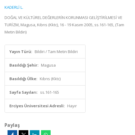
KADERLİ L.
DOĞAL VE KÜLTÜREL DEĞERLERİN KORUNMASI GELİŞTİRİLMESİ VE
TURİZM, Magusa, Kıbrıs (Kktc), 16 - 19 Kasım 2005, ss.161-165, (Tam
Metin Bildiri)
Yayın Türü:
Bildiri / Tam Metin Bildiri
Basıldığı Şehir:
Magusa
Basıldığı Ülke:
Kıbrıs (Kktc)
Sayfa Sayıları:
ss.161-165
Erciyes Üniversitesi Adresli:
Hayır
Paylaş