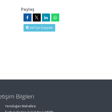
Paylaş
Atıf İçin Kopyala
letişim Bilgileri
Yenidoğan Mahallesi