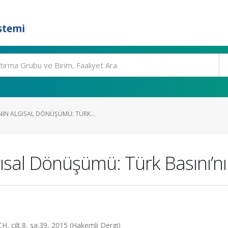
stemi
IN ALGISAL DÖNÜŞÜMÜ: TÜRK...
sal Dönüşümü: Türk Basını’nı
lt.8, sa.39, 2015 (Hakemli Dergi)