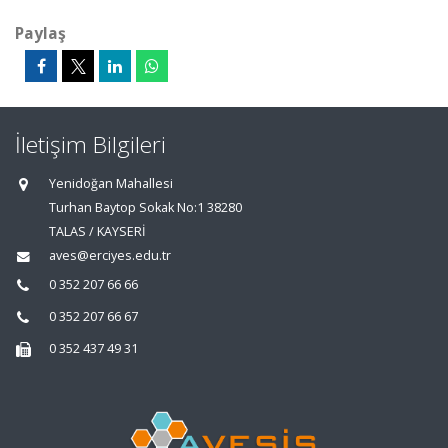
Paylaş
İletişim Bilgileri
Yenidoğan Mahallesi
Turhan Baytop Sokak No:1 38280
TALAS / KAYSERİ
aves@erciyes.edu.tr
0 352 207 66 66
0 352 207 66 67
0 352 437 49 31