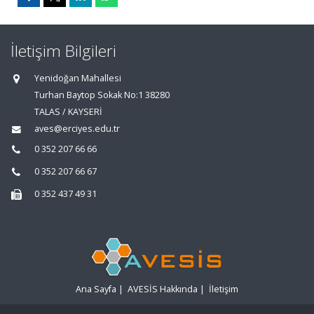
İletişim Bilgileri
Yenidoğan Mahallesi
Turhan Baytop Sokak No:1 38280
TALAS / KAYSERİ
aves@erciyes.edu.tr
0 352 207 66 66
0 352 207 66 67
0 352 437 49 31
Ana Sayfa
|
AVESİS Hakkında
|
İletişim