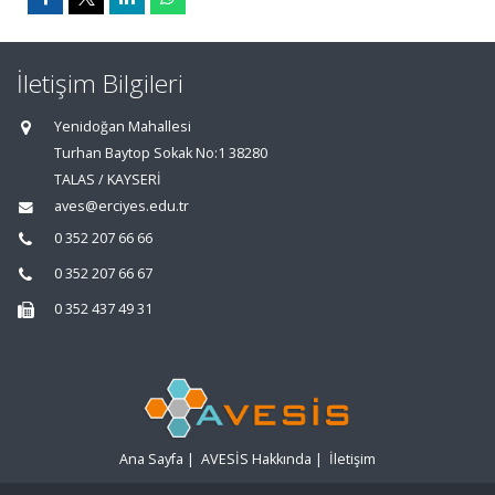
İletişim Bilgileri
Yenidoğan Mahallesi
Turhan Baytop Sokak No:1 38280
TALAS / KAYSERİ
aves@erciyes.edu.tr
0 352 207 66 66
0 352 207 66 67
0 352 437 49 31
Ana Sayfa
|
AVESİS Hakkında
|
İletişim