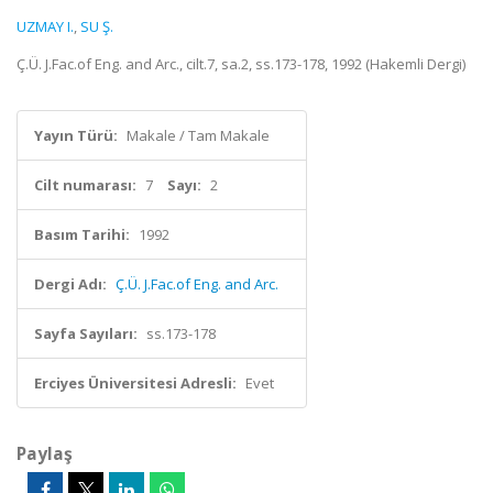
UZMAY I.
,
SU Ş.
Ç.Ü. J.Fac.of Eng. and Arc., cilt.7, sa.2, ss.173-178, 1992 (Hakemli Dergi)
Yayın Türü:
Makale / Tam Makale
Cilt numarası:
7
Sayı:
2
Basım Tarihi:
1992
Dergi Adı:
Ç.Ü. J.Fac.of Eng. and Arc.
Sayfa Sayıları:
ss.173-178
Erciyes Üniversitesi Adresli:
Evet
Paylaş