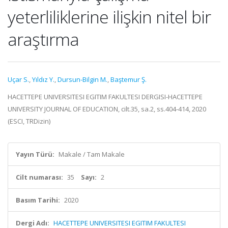
yeterliliklerine ilişkin nitel bir
araştırma
Uçar S.
,
Yıldız Y.
,
Dursun-Bilgin M.
,
Baştemur Ş.
HACETTEPE UNIVERSITESI EGITIM FAKULTESI DERGISI-HACETTEPE
UNIVERSITY JOURNAL OF EDUCATION, cilt.35, sa.2, ss.404-414, 2020
(ESCI, TRDizin)
Yayın Türü:
Makale / Tam Makale
Cilt numarası:
35
Sayı:
2
Basım Tarihi:
2020
Dergi Adı:
HACETTEPE UNIVERSITESI EGITIM FAKULTESI