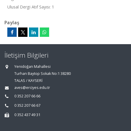
Ulusal Dergi Atıf Sayısı: 1
Paylaş
İletişim Bilgileri
Yenidoğan Mahallesi
Turhan Baytop Sokak No:1 38280
TALAS / KAYSERİ
aves@erciyes.edu.tr
0 352 207 66 66
0 352 207 66 67
0 352 437 49 31