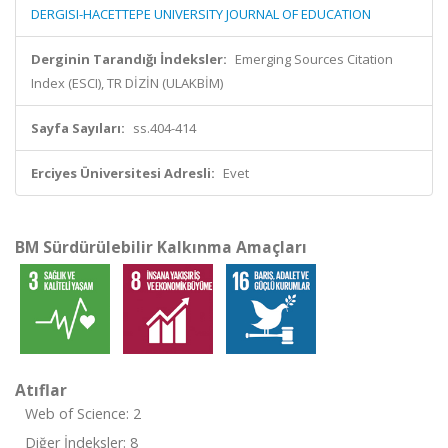
DERGISI-HACETTEPE UNIVERSITY JOURNAL OF EDUCATION
Derginin Tarandığı İndeksler:
Emerging Sources Citation
Index (ESCI), TR DİZİN (ULAKBİM)
Sayfa Sayıları:
ss.404-414
Erciyes Üniversitesi Adresli:
Evet
BM Sürdürülebilir Kalkınma Amaçları
Atıflar
Web of Science: 2
Diğer İndeksler: 8