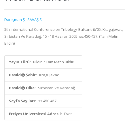
Danışman Ş.
,
SAVAŞ S.
5th International Conference on Tribology-Balkantrib’05, Kragujevac,
Sırbistan Ve Karadağ, 15 - 18 Haziran 2005, ss.450-457, (Tam Metin
Bildiri)
Yayın Türü:
Bildiri / Tam Metin Bildiri
Basıldığı Şehir:
Kragujevac
Basıldığı Ülke:
Sırbistan Ve Karadağ
Sayfa Sayıları:
ss.450-457
Erciyes Üniversitesi Adresli:
Evet