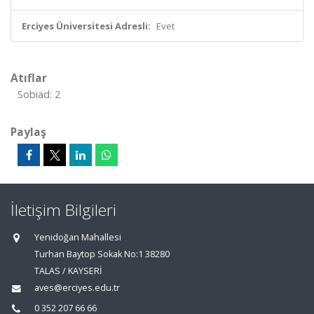
Erciyes Üniversitesi Adresli:
Evet
Atıflar
Sobiad: 2
Paylaş
İletişim Bilgileri
Yenidoğan Mahallesi
Turhan Baytop Sokak No:1 38280
TALAS / KAYSERİ
aves@erciyes.edu.tr
0 352 207 66 66