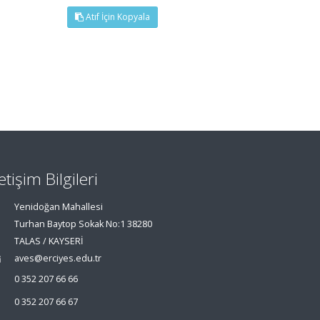
Atıf İçin Kopyala
letişim Bilgileri
Yenidoğan Mahallesi
Turhan Baytop Sokak No:1 38280
TALAS / KAYSERİ
aves@erciyes.edu.tr
0 352 207 66 66
0 352 207 66 67