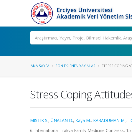
Erciyes Üniversitesi
Akademik Veri Yönetim Si
Ara
ANA SAYFA
SON EKLENEN YAYINLAR
STRESS COPING AT
Stress Coping Attitude
MISTIK S.
,
ÜNALAN D.
,
Kaya M.
,
KARADUMAN M.
,
T
6. International Trakya Family Medicine Congress, 15 