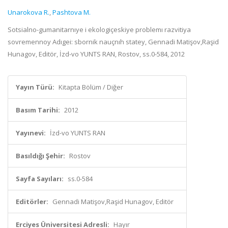
Unarokova R.
,
Pashtova M.
Sotsialno-gumanitarnıye i ekologiçeskiye problemı razvitiya
sovremennoy Adıgei: sbornik nauçnıh statey, Gennadi Matişov,Raşid
Hunagov, Editör, İzd-vo YUNTS RAN, Rostov, ss.0-584, 2012
Yayın Türü:
Kitapta Bölüm / Diğer
Basım Tarihi:
2012
Yayınevi:
İzd-vo YUNTS RAN
Basıldığı Şehir:
Rostov
Sayfa Sayıları:
ss.0-584
Editörler:
Gennadi Matişov,Raşid Hunagov, Editör
Erciyes Üniversitesi Adresli:
Hayır