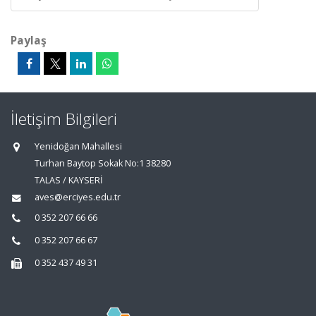
Paylaş
İletişim Bilgileri
Yenidoğan Mahallesi
Turhan Baytop Sokak No:1 38280
TALAS / KAYSERİ
aves@erciyes.edu.tr
0 352 207 66 66
0 352 207 66 67
0 352 437 49 31