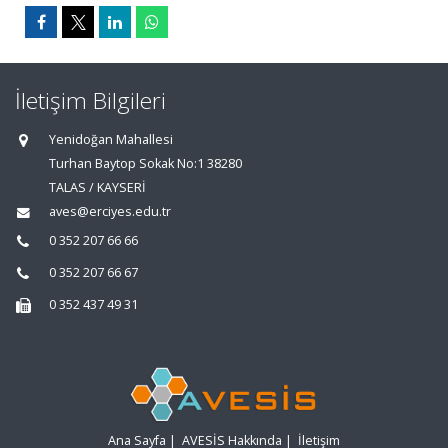
İletişim Bilgileri
Yenidoğan Mahallesi
Turhan Baytop Sokak No:1 38280
TALAS / KAYSERİ
aves@erciyes.edu.tr
0 352 207 66 66
0 352 207 66 67
0 352 437 49 31
Ana Sayfa
|
AVESİS Hakkında
|
İletişim