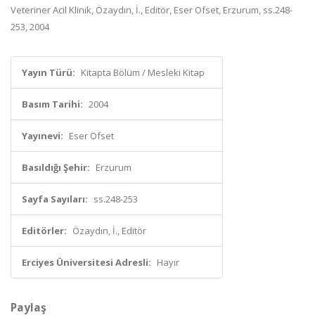
Veteriner Acil Klinik, Özaydın, İ., Editör, Eser Ofset, Erzurum, ss.248-
253, 2004
Yayın Türü:
Kitapta Bölüm / Mesleki Kitap
Basım Tarihi:
2004
Yayınevi:
Eser Ofset
Basıldığı Şehir:
Erzurum
Sayfa Sayıları:
ss.248-253
Editörler:
Özaydın, İ., Editör
Erciyes Üniversitesi Adresli:
Hayır
Paylaş