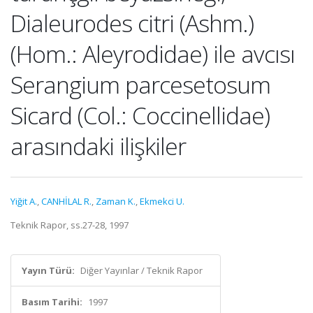
Dialeurodes citri (Ashm.)
(Hom.: Aleyrodidae) ile avcısı
Serangium parcesetosum
Sicard (Col.: Coccinellidae)
arasındaki ilişkiler
Yiğit A.
,
CANHİLAL R.
,
Zaman K.
,
Ekmekci U.
Teknik Rapor, ss.27-28, 1997
Yayın Türü:
Diğer Yayınlar / Teknik Rapor
Basım Tarihi:
1997