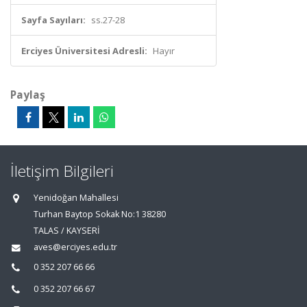
Sayfa Sayıları:
ss.27-28
Erciyes Üniversitesi Adresli:
Hayır
Paylaş
İletişim Bilgileri
Yenidoğan Mahallesi
Turhan Baytop Sokak No:1 38280
TALAS / KAYSERİ
aves@erciyes.edu.tr
0 352 207 66 66
0 352 207 66 67