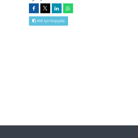
Atıf İçin Kopyala