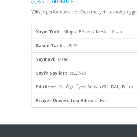
çiçek y. z.
,
GÜRBÜZ F.
Yüksek performanslı ve düşük maliyetli teknoloji uygu
Yayın Türü:
Kitapta Bölüm / Mesleki Kitap
Basım Tarihi:
2022
Yayınevi:
İksad
Sayfa Sayıları:
ss.27-66
Editörler:
Dr. Öğr. Üyesi Serkan GÜLDAL, Editör
Erciyes Üniversitesi Adresli:
Evet