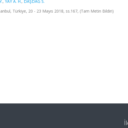
Y.
,
YAY A. H.
,
DAŞDAĞ S.
İstanbul, Türkiye, 20 - 23 Mayıs 2018, ss.167, (Tam Metin Bildiri)
İ