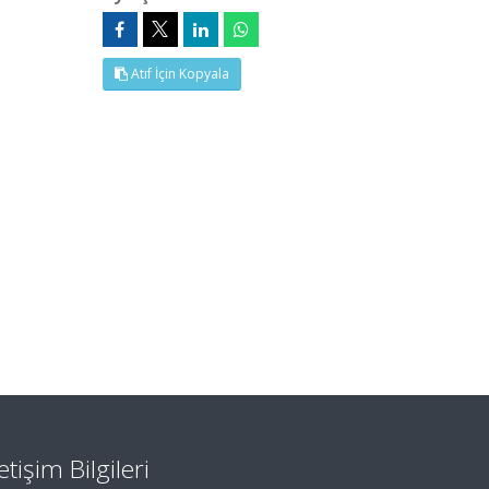
Atıf İçin Kopyala
letişim Bilgileri