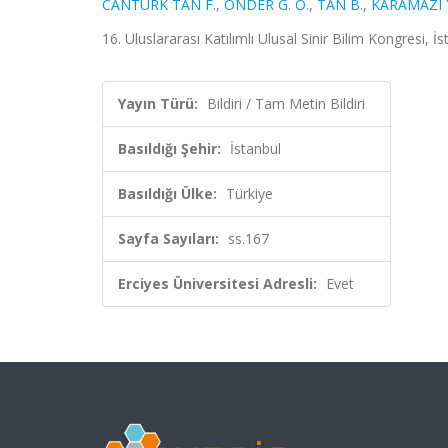
CANTÜRK TAN F.
,
ÖNDER G. Ö.
,
TAN B.
,
KARAMAZI 
16. Uluslararası Katılımlı Ulusal Sinir Bilim Kongresi, 
Yayın Türü:
Bildiri / Tam Metin Bildiri
Basıldığı Şehir:
İstanbul
Basıldığı Ülke:
Türkiye
Sayfa Sayıları:
ss.167
Erciyes Üniversitesi Adresli:
Evet