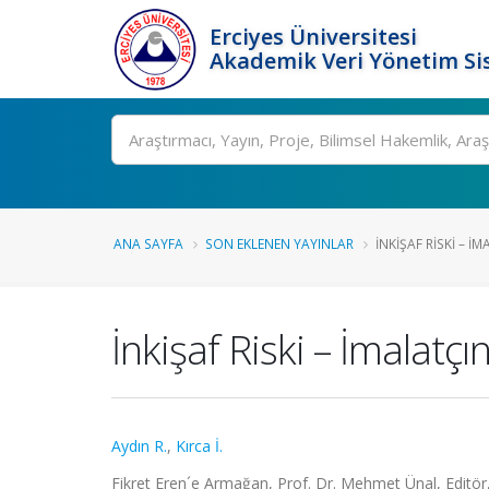
Erciyes Üniversitesi
Akademik Veri Yönetim Si
Ara
ANA SAYFA
SON EKLENEN YAYINLAR
İNKIŞAF RISKI – İM
İnkişaf Riski – İmalatç
Aydın R.
,
Kırca İ.
Fikret Eren´e Armağan, Prof. Dr. Mehmet Ünal, Editör