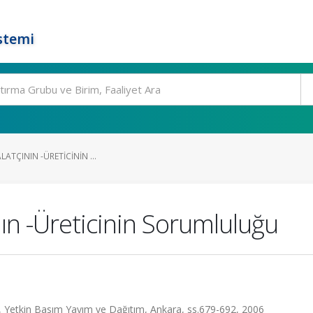
stemi
ALATÇININ -ÜRETICININ ...
ının -Üreticinin Sorumluluğu
, Yetkin Basım Yayım ve Dağıtım, Ankara, ss.679-692, 2006