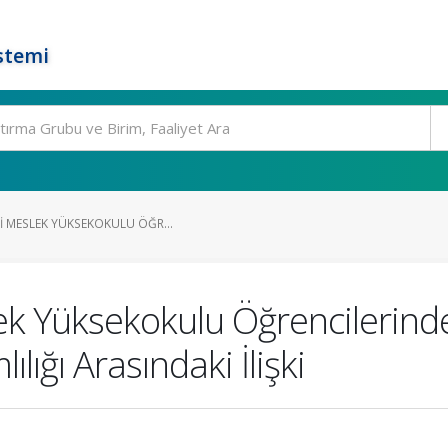
stemi
I MESLEK YÜKSEKOKULU ÖĞR...
ek Yüksekokulu Öğrencilerinde
lığı Arasındaki İlişki