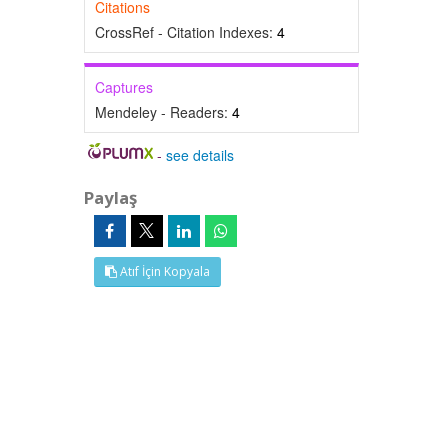
Citations
CrossRef - Citation Indexes:
4
Captures
Mendeley - Readers:
4
-
see details
Paylaş
Atıf İçin Kopyala