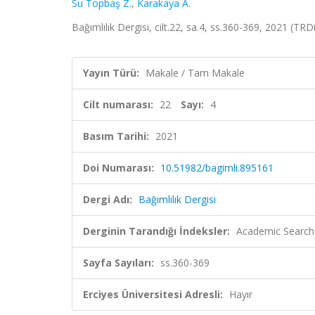
Su Topbaş Z.
,
Karakaya A.
Bağımlılık Dergisi, cilt.22, sa.4, ss.360-369, 2021 (TRD
Yayın Türü:
Makale / Tam Makale
Cilt numarası:
22
Sayı:
4
Basım Tarihi:
2021
Doi Numarası:
10.51982/bagimli.895161
Dergi Adı:
Bağımlılık Dergisi
Derginin Tarandığı İndeksler:
Academic Search
Sayfa Sayıları:
ss.360-369
Erciyes Üniversitesi Adresli:
Hayır