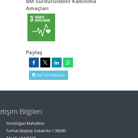
BM Sürdürülebilir Kalkınma
Amaçları
Paylaş
Atıf İçin Kopyala
letişim Bilgileri
Yenidoğan Mahallesi
Turhan Baytop Sokak No:1 38280