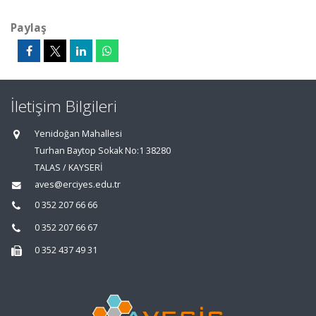
Paylaş
İletişim Bilgileri
Yenidoğan Mahallesi
Turhan Baytop Sokak No:1 38280
TALAS / KAYSERİ
aves@erciyes.edu.tr
0 352 207 66 66
0 352 207 66 67
0 352 437 49 31