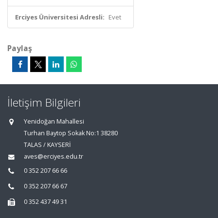
Erciyes Üniversitesi Adresli:
Evet
Paylaş
İletişim Bilgileri
Yenidoğan Mahallesi
Turhan Baytop Sokak No:1 38280
TALAS / KAYSERİ
aves@erciyes.edu.tr
0 352 207 66 66
0 352 207 66 67
0 352 437 49 31