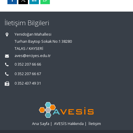
İletişim Bilgileri
Yenidoğan Mahallesi
Turhan Baytop Sokak No:1 38280
TALAS / KAYSERİ
aves@erciyes.edu.tr
0 352 207 66 66
0 352 207 66 67
0 352 437 49 31
Ana Sayfa
|
AVESİS Hakkında
|
İletişim