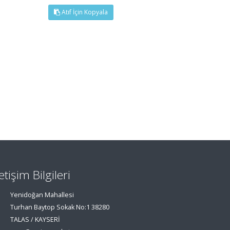
Atıf İçin Kopyala
letişim Bilgileri
Yenidoğan Mahallesi
Turhan Baytop Sokak No:1 38280
TALAS / KAYSERİ