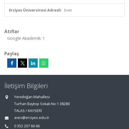
Erciyes Üniversitesi Adresli:
Evet
Atıflar
Google Akademik: 1
Paylaş
İletişim Bilgileri
Yenidoğan Mahallesi
Turhan Baytop Sokak No:1 38280
TALAS / KAYSERİ
aves@erciyes.edu.tr
0 352 207 66 66