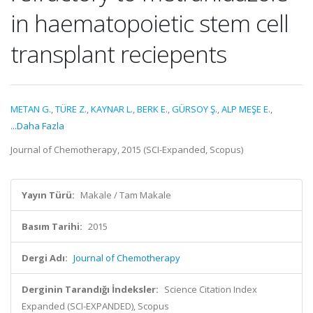
in haematopoietic stem cell
transplant reciepents
METAN G.
,
TÜRE Z.
,
KAYNAR L.
,
BERK E.
,
GÜRSOY Ş.
,
ALP MEŞE E.
,
...Daha Fazla
Journal of Chemotherapy, 2015 (SCI-Expanded, Scopus)
Yayın Türü:
Makale / Tam Makale
Basım Tarihi:
2015
Dergi Adı:
Journal of Chemotherapy
Derginin Tarandığı İndeksler:
Science Citation Index
Expanded (SCI-EXPANDED), Scopus